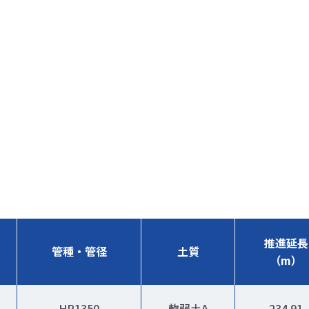
推進延長
管種・管径
土質
（m）
HP1350
軟弱土A
234.91