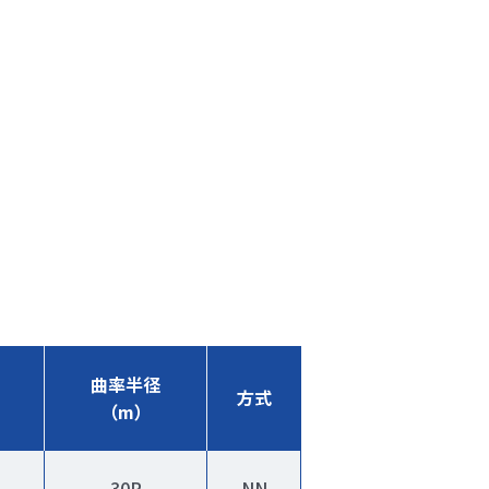
曲率半径
方式
（m）
30R
NN