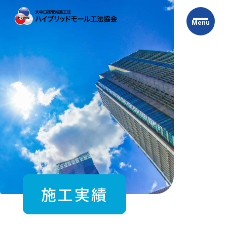
Skip
to
Menu
the
content
施工実績