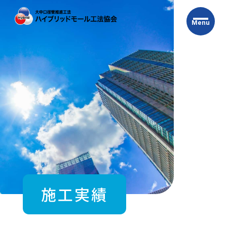
Skip
to
Menu
the
content
施工実績