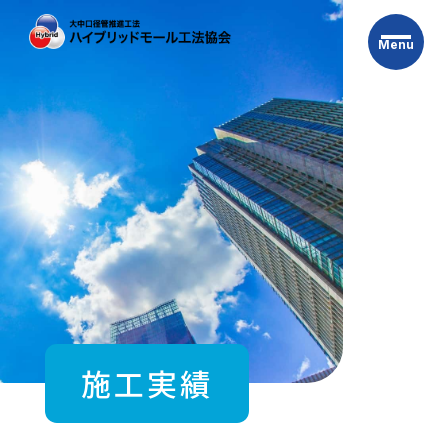
Skip
to
Menu
the
content
施工実績