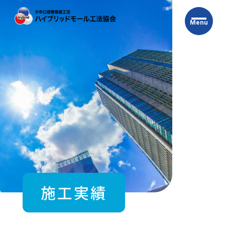
Skip
to
Menu
the
content
施工実績