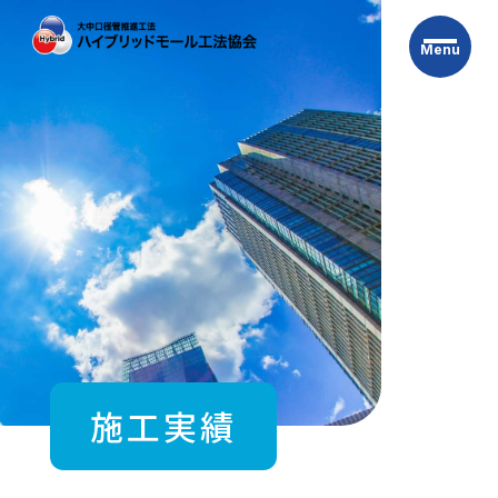
Skip
to
Menu
the
content
施工実績