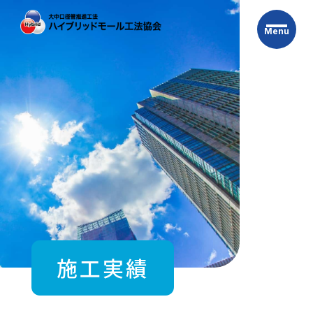
Skip
to
Menu
the
content
施工実績