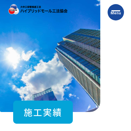
Skip
to
Menu
the
content
施工実績