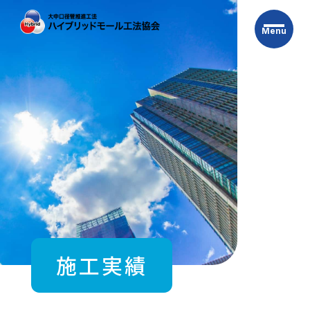
Skip
to
Menu
the
content
施工実績