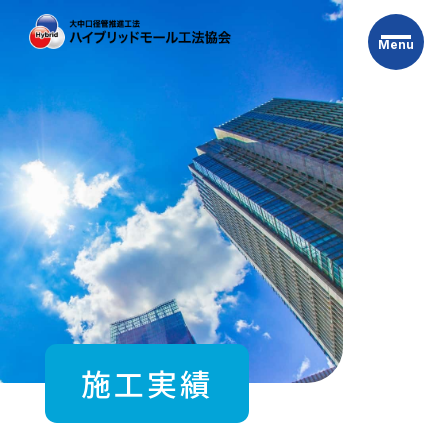
Skip
to
Menu
the
content
施工実績