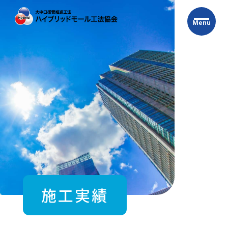
Skip
to
Menu
the
content
施工実績