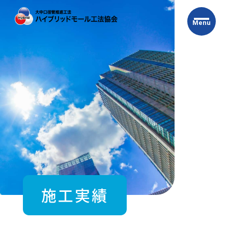
Skip
to
Menu
the
content
施工実績