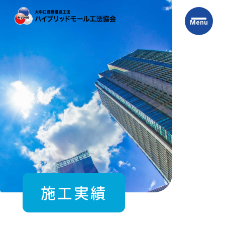
Skip
to
Menu
the
content
施工実績