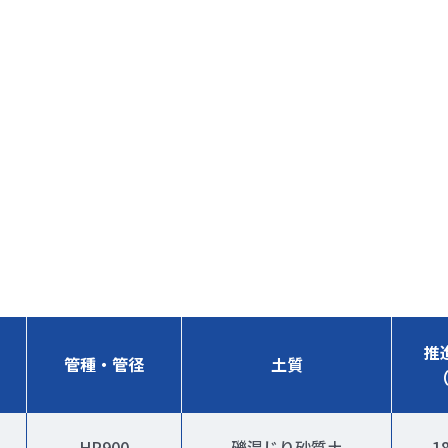
推
管種・管径
土質
HP900
礫混じり砂質土
18