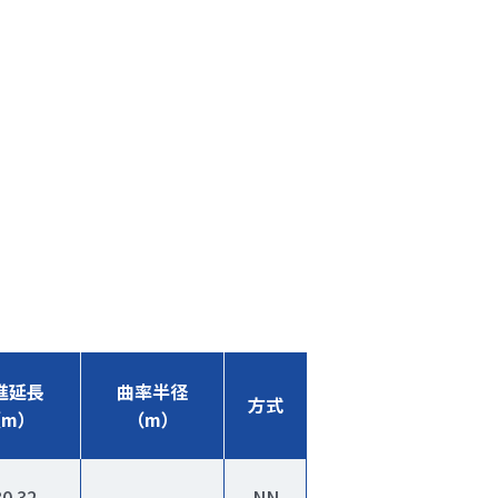
進延長
曲率半径
方式
（m）
（m）
0.32
NN