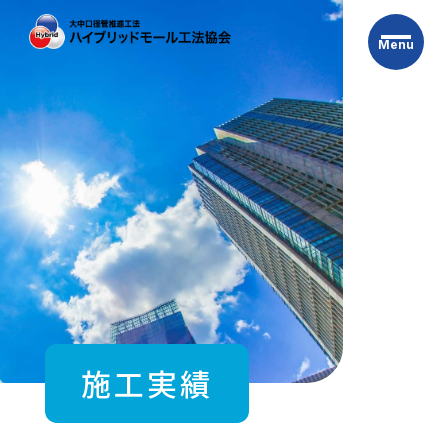
Skip
to
Menu
the
content
施工実績