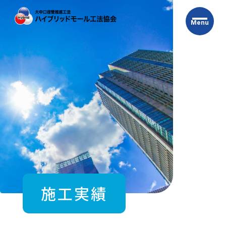
Skip
to
Menu
the
content
施工実績