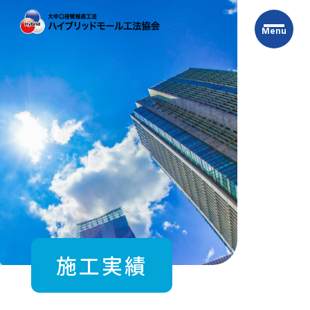
Skip
to
Menu
the
content
施工実績