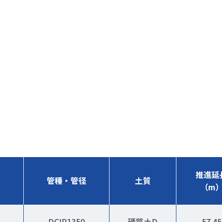
推進延
管種・管径
土質
（m
DCIP1350
硬質土D
57.45