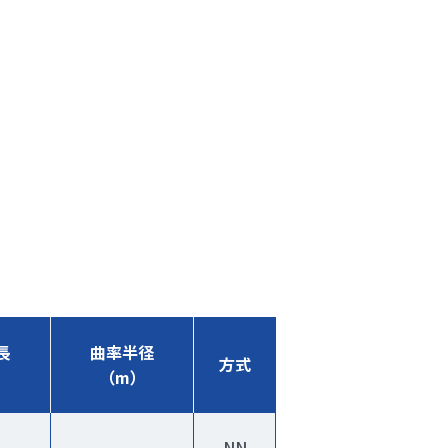
長
曲率半径
方式
）
（m）
NN