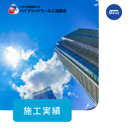
Skip
to
Menu
the
content
施工実績