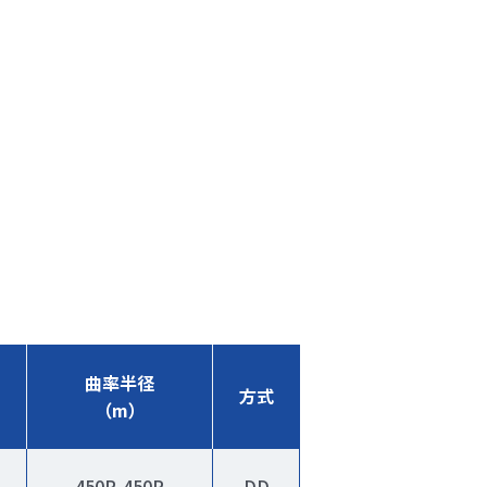
曲率半径
方式
（m）
450R,450R
DD