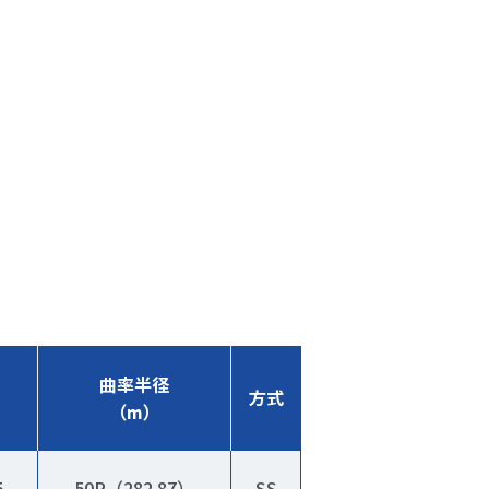
曲率半径
方式
（m）
5
50R（282.87）
SS