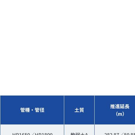
推進延長
管種・管径
土質
（m）
HP1650／HP1800
軟弱土A
282.87／50.8