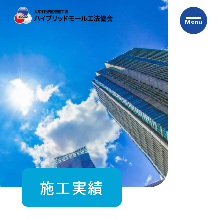
Skip
to
Menu
the
content
施工実績