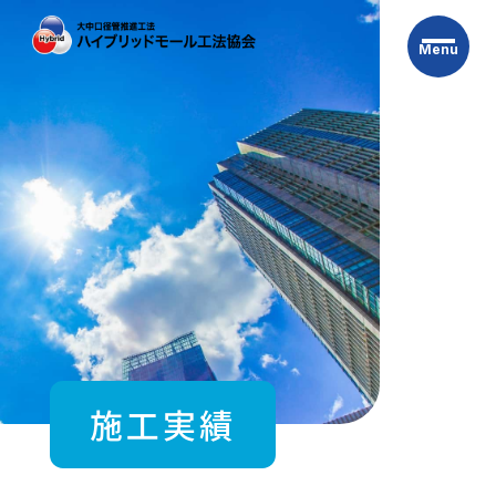
Skip
to
Menu
the
content
施工実績