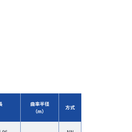
長
曲率半径
方式
（m）
.96
NN