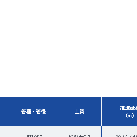
推進延
管種・管径
土質
（m）
HP1000
砂礫土C-1
30.54／45