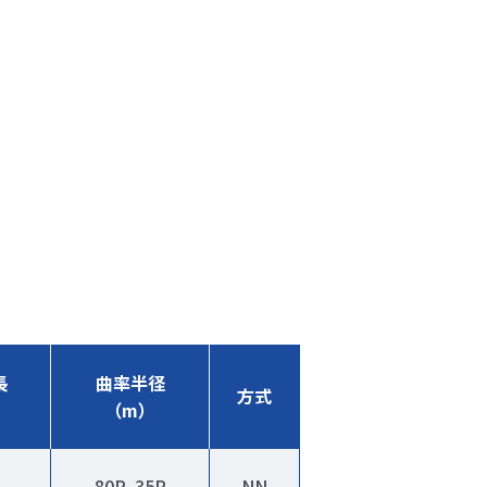
長
曲率半径
方式
（m）
80R､35R
NN