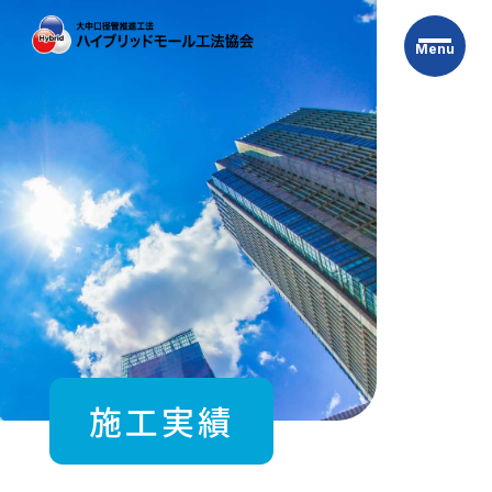
Skip
to
Menu
the
content
施工実績