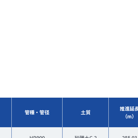
推進延
管種・管径
土質
（m）
HP900
砂礫土C-2
285.03