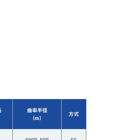
長
曲率半径
方式
（m）
600R､50R
SS