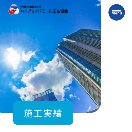
Skip
to
Menu
the
content
施工実績