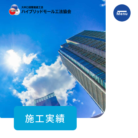
Skip
to
Menu
the
content
施工実績