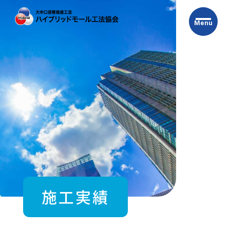
Skip
to
Menu
the
content
施工実績