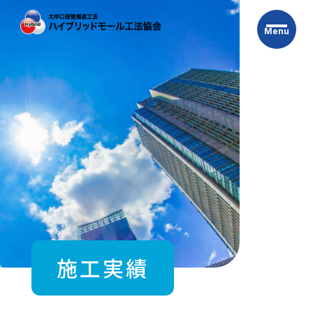
Skip
to
Menu
the
content
施工実績