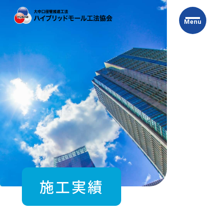
Skip
to
Menu
the
content
施工実績