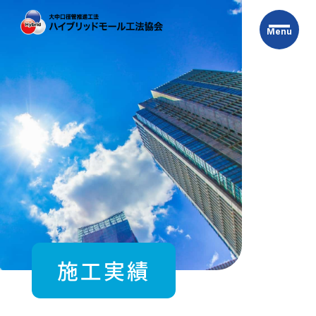
Skip
to
Menu
the
content
施工実績