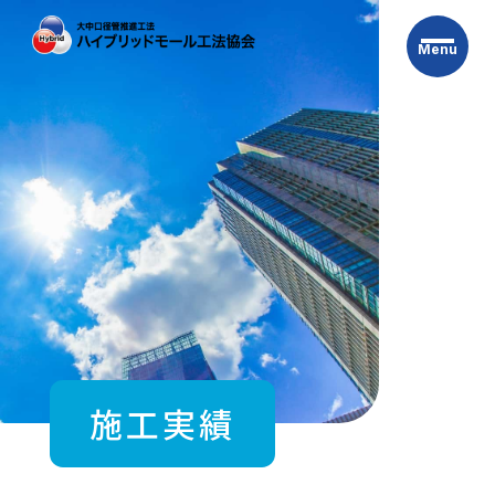
Skip
to
Menu
the
content
施工実績