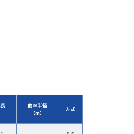
延長
曲率半径
方式
）
（m）
81
ＳＳ