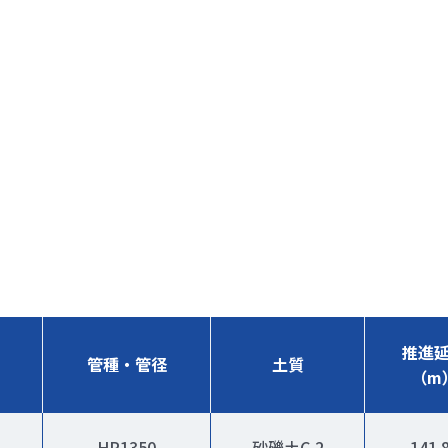
推進
管種・管径
土質
（m
HP1350
砂礫土C-2
141.