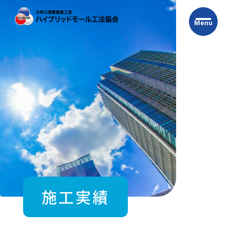
Skip
to
Menu
the
content
施工実績